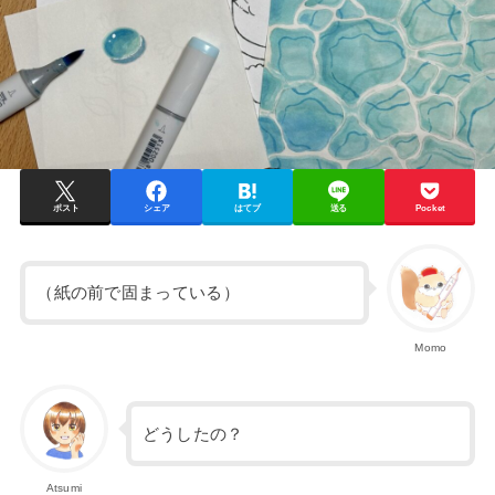
ポスト
シェア
はてブ
送る
Pocket
（紙の前で固まっている）
Momo
どうしたの？
Atsumi