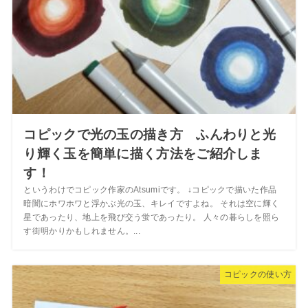
コピックで光の玉の描き方 ふんわりと光
り輝く玉を簡単に描く方法をご紹介しま
す！
というわけでコピック作家のAtsumiです。 ↓コピックで描いた作品
暗闇にホワホワと浮かぶ光の玉、キレイですよね。 それは空に輝く
星であったり、地上を飛び交う蛍であったり。 人々の暮らしを照ら
す街明かりかもしれません。...
コピックの使い方