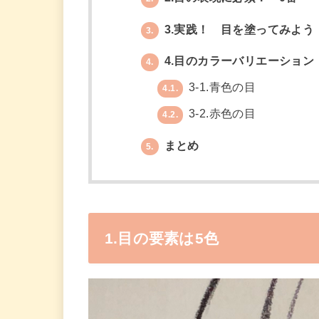
3.実践！ 目を塗ってみよう
3.
4.目のカラーバリエーション
4.
3-1.青色の目
4.1.
3-2.赤色の目
4.2.
まとめ
5.
1.目の要素は5色