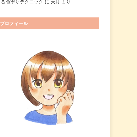
きる色塗りテクニック
に
天月
より
プロフィール