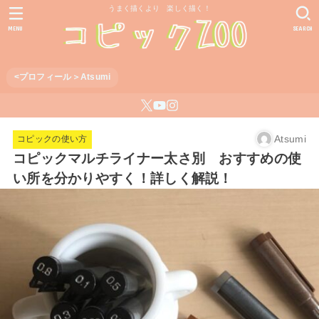
うまく描くより 楽しく描く！
MENU
SEARCH
<プロフィール＞Atsumi
Atsumi
コピックの使い方
コピックマルチライナー太さ別 おすすめの使
い所を分かりやすく！詳しく解説！