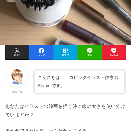
ポスト
シェア
はてブ
送る
Pocket
こんにちは！ コピックイラスト作家の
Atsumiです。
Atsumi
あなたはイラストの線画を描く時に線の太さを使い分け
ていますか？
線画ができたけど…なんだかイマイチ。